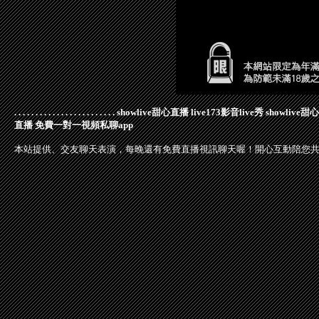
.
.
.
.
.
.
.
.
.
.
.
.
.
.
.
.
.
.
.
.
.
.
.
.
showlive甜心直播
live173影音live秀
showlive
直播
免費一對一視頻私聊app
本站提供、交友聊天表演，每晚還有免費直播視訊聊天喔！開心互動陪您