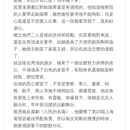
後腿，所以才自己提了包準備下車。
其實達康書記對歐陽菁還是有感情的。他知道檢察院
的人要帶走歐陽菁，雖然黨性要求他不能徇私，但是
心底還是不想愛人出事。這一段都看哭我了，真的好
虐心。
總之他們二人是彼此扶持和鼓勵。但其實相對來說，
還是岳秀清成名要早。結婚後為了方便照顧吳剛和孩
子，她便主動當了家庭主婦，所以也就沒怎麼拍過戲
了。
就這樣岳秀清的讓步，換來了一個這麼努力拚搏的老
公。不僅成為了出色的多面手，各類角色還都能駕輕
就熟，變化豐富。
在他的悉心塑造下，不管是警察、軍人、畫家、特
務、殺手、商人等無不栩栩如生、毋庸置疑。他在角
色塑造上有性格、有靈氣、有爆發力，堪稱是北京人
藝台柱，早年曾活躍於話劇舞台。
後憑藉反腐劇《人民的名義》，他榮獲了第23屆上海
電視節最佳男配角獎。所以每次吳剛在獲獎的時候，
都會感謝妻子的默默付出。