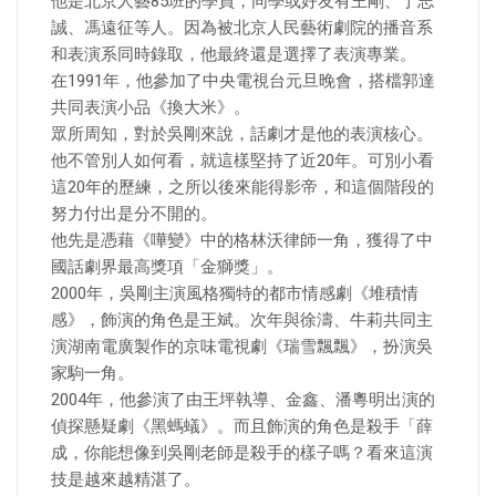
他是北京人藝85班的學員，同學或好友有王剛、丁志
誠、馮遠征等人。因為被北京人民藝術劇院的播音系
和表演系同時錄取，他最終還是選擇了表演專業。
在1991年，他參加了中央電視台元旦晚會，搭檔郭達
共同表演小品《換大米》。
眾所周知，對於吳剛來說，話劇才是他的表演核心。
他不管別人如何看，就這樣堅持了近20年。可別小看
這20年的歷練，之所以後來能得影帝，和這個階段的
努力付出是分不開的。
他先是憑藉《嘩變》中的格林沃律師一角，獲得了中
國話劇界最高獎項「金獅獎」。
2000年，吳剛主演風格獨特的都市情感劇《堆積情
感》，飾演的角色是王斌。次年與徐濤、牛莉共同主
演湖南電廣製作的京味電視劇《瑞雪飄飄》，扮演吳
家駒一角。
2004年，他參演了由王坪執導、金鑫、潘粵明出演的
偵探懸疑劇《黑螞蟻》。而且飾演的角色是殺手「薛
成，你能想像到吳剛老師是殺手的樣子嗎？看來這演
技是越來越精湛了。