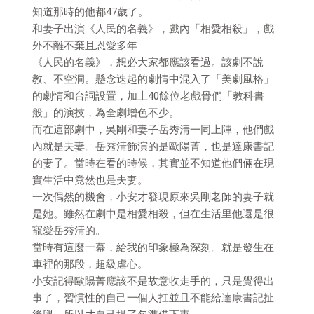
知道那時的他都47歲了。
和妻子出演《人民的名義》，戲內「相愛相殺」，戲
外不離不棄且恩愛多年
《人民的名義》，想必大家都應該看過。該劇不說
教、不空洞。懸念迭起的劇情中混入了「美劇風格」
的劇情和台詞設置，加上40餘位老戲骨們「教科書
般」的演技，為全劇增色不少。
而在這部劇中，吳剛和妻子岳秀清一同上陣，他們戲
內就是夫妻。岳秀清飾演的是歐陽菁，也是達康書記
的妻子。當時在看的時候，其實並不知道他們倆在現
實生活中竟然也是夫妻。
一次偶然的機會，小安才發現原來吳剛老師的妻子就
是她。雖然在劇中是相愛相殺，但在生活里他還是很
寵愛岳秀清的。
當時有這麼一幕，給我的印象極為深刻。就是發生在
車裡的那段，超級虐心。
小安記得歐陽菁應該不是故意收走手的，只是覺得出
事了，習慣性的自己一個人扛並且不能給達康書記扯