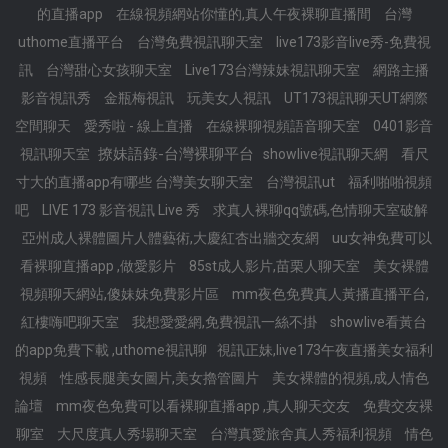
的直播app
在線視頻網站你懂的,真人午夜裸聊直播間
台灣
uthome直播平台
台灣免費視訊聊天室
live173影音live秀-免費視
訊
台灣甜心女孩聊天室
Live173台灣辣妹視訊聊天室
網路主播
影音視訊秀
金瓶梅視訊
玩美女人視訊
UT173視訊聊天UT網際
空間聊天
愛秀啦 - 線上直播
在線裸聊視頻語音聊天室
0401影音
撩妹語錄-台灣裸聊平台
視訊聊天室
showlive視訊聊天網
看尺
寸大的直播app有哪些 台灣美女聊天室
台灣視訊ut
福利啪啪視頻
吧
LIVE 173 影音視訊 Live 秀
求真人裸聊qq號碼,色情聊天室破解
亞州成人裸體圖片人體藝術,大慶紅杏出牆交友網
uu女神免費可以
看裸聊直播app ,做愛影片
85st成人影片,苗栗人聊天室
美女裸體
視頻聊天網站,傻妹妺免費影片區
mm夜色免費真人黃播直播平台,
紅樓嗨吧聊天室
我想愛愛網,免費視訊一絲不掛
showlive看黃台
的app免費下載 ,uthome視訊聊
視訊正妹,live173午夜直播美女福利
視頻
性感長腿美女圖片,美女擼管圖片
美女裸體的視頻,成人情色
論壇
mm夜色免費可以看裸聊直播app ,真人聊天交友
免費交友裸
聊室
大尺度真人秀場聊天室
台灣真愛旅舍真人秀福利視頻
情色