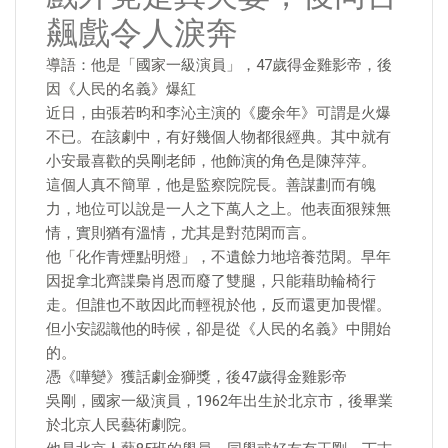
飆戲令人淚奔
導語：他是「國家一級演員」，47歲得金雞影帝，後
因《人民的名義》爆紅
近日，由張若昀和李沁主演的《慶余年》可謂是火爆
不已。在該劇中，有好幾個人物都很經典。其中就有
小安最喜歡的吳剛老師，他飾演的角色是陳萍萍。
這個人真不簡單，他是監察院院長。善謀劃而有魄
力，地位可以說是一人之下萬人之上。他表面狠辣無
情，實則猶有溫情，尤其是對范閑而言。
他「化作青煙點明燈」，不遺餘力地培養范閑。早年
因捉拿北齊諜梟肖恩而廢了雙腿，只能藉助輪椅行
走。但誰也不敢因此而輕視於他，反而還更加畏懼。
但小安認識他的時候，卻是從《人民的名義》中開始
的。
憑《嘩變》獲話劇金獅獎，後47歲得金雞影帝
吳剛，國家一級演員，1962年出生於北京市，後畢業
於北京人民藝術劇院。