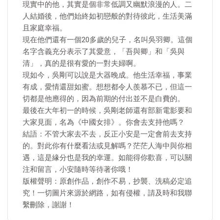
現實中的他，其實是個非常低調又幽默浪漫的人。二
人結婚後，他們始終如初戀般的對待彼此，生活美滿
且家庭幸福。
現在他們還有一個20多歲的兒子，名叫吳羽卿。這個
名字含義充分表示了其愛意，「吾與卿」和「吳與
清」，真的是很有愛的一對夫婦啊。
現如今，吳剛可以說是大器晚成。他生活幸福，事業
有成，愛情還甜如蜜。想想都令人羨慕不已，但這一
切都是他應得的，因為前期的付出並不是白費的。
最後在大年初一的時候，吳剛老師還有部新電影要和
大家見面，名為《中國女排》。你會去支持他嗎？
結語：不管大家去不去，反正小安是一定會前去支持
的。對此你有什麼看法或見解嗎？茫茫人海中與你相
遇，這是緣分也是我的幸運。如能得你歡喜，可以關
注和留言，小安隨時等待著你哦！
版權聲明：原創作品，創作不易，抄襲、洗稿必定追
究！一切圖片來源於網路，如有侵權，請及時和我聯
繫刪除，謝謝！