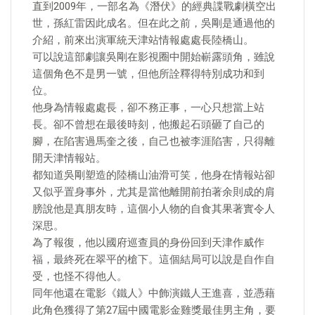
直到2009年，一部名為《潛伏》的經典諜戰劇橫空出
世，孫紅雷因此成名。但在此之前，吳剛是通過他的
介紹，前來出演軍統天津站情報處處長陸橋山。
可以說這部劇讓吳剛在影視圈中開始嶄露頭角，雖說
這個角色不是男一號，但他所詮釋得特別成功和到
位。
他身為情報處處長，卻不務正事，一心只想當上站
長。卻不曾想在最後時刻，他搬起石頭砸了自己的
腳，在陷害過馬奎之後，自己也被李涯陷害，只得離
開天津情報站。
都知道吳剛塑造的陸橋山油滑可笑，他身在情報站卻
又似乎置身事外，尤其是當他離開前拍著余則成的肩
膀說他是真朋友時，這個小人物的自食其果著實令人
深思。
為了報復，他以國府巡查員的身份回到天津作威作
福，最終死在翠平的槍下。這個結局可以說是自作自
受，也怪不得他人。
同年他還在電影《鐵人》中飾演鐵人王進喜，並憑藉
此角色獲得了第27屆中國電影金雞獎最佳男主角，要