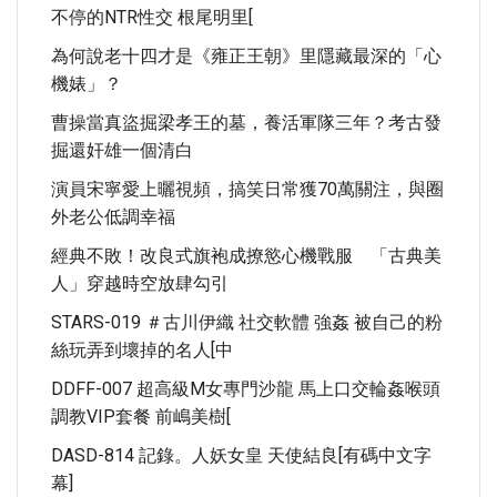
不停的NTR性交 根尾明里[
為何說老十四才是《雍正王朝》里隱藏最深的「心
機婊」？
曹操當真盜掘梁孝王的墓，養活軍隊三年？考古發
掘還奸雄一個清白
演員宋寧愛上曬視頻，搞笑日常獲70萬關注，與圈
外老公低調幸福
經典不敗！改良式旗袍成撩慾心機戰服 「古典美
人」穿越時空放肆勾引
STARS-019 ＃古川伊織 社交軟體 強姦 被自己的粉
絲玩弄到壞掉的名人[中
DDFF-007 超高級M女專門沙龍 馬上口交輪姦喉頭
調教VIP套餐 前嶋美樹[
DASD-814 記錄。人妖女皇 天使結良[有碼中文字
幕]