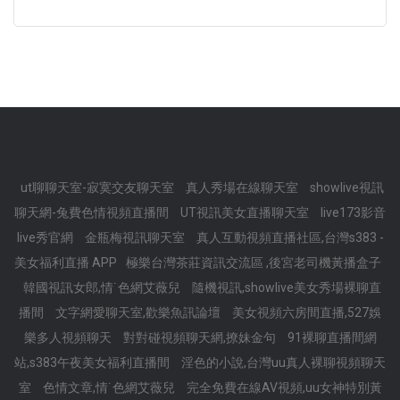
ut聊聊天室-寂寞交友聊天室
真人秀場在線聊天室
showlive視訊
聊天網-兔費色情視頻直播間
UT視訊美女直播聊天室
live173影音
live秀官網
金瓶梅視訊聊天室
真人互動視頻直播社區,台灣s383 -
美女福利直播 APP
極樂台灣茶莊資訊交流區 ,後宮老司機黃播盒子
韓國視訊女郎,情˙色網艾薇兒
隨機視訊,showlive美女秀場裸聊直
播間
文字網愛聊天室,歡樂魚訊論壇
美女視頻六房間直播,527娛
樂多人視頻聊天
對對碰視頻聊天網,撩妹金句
91裸聊直播間網
站,s383午夜美女福利直播間
淫色的小說,台灣uu真人裸聊視頻聊天
室
色情文章,情˙色網艾薇兒
完全免費在線AV視頻,uu女神特別黃