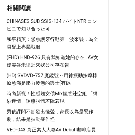
相關閱讀
CHINASES SUB SSIS-134 バイトNTR コン
ビニで知り合った可
和平精英：鯊魚護牙行動第二波來襲，為全
員配上專屬戰服
(FHD) HND-926 只有我知道她的存在…AV女
優美谷朱里近來我公司存在告
(HD) SVDVD-757 魔鏡號～用神振動按摩棒
療愈滿是壓力疲憊的護士[有碼
時尚新寵！性感翹女僕Mix媚惑辣空姐 「網
紗迷情」誘惑胴體若隱若現
男孩課間不斷發出怪聲，家長以為是惡作
劇，結果是抽動症作怪
VEO-043 真正素人人妻AV Debut 咖啡店員