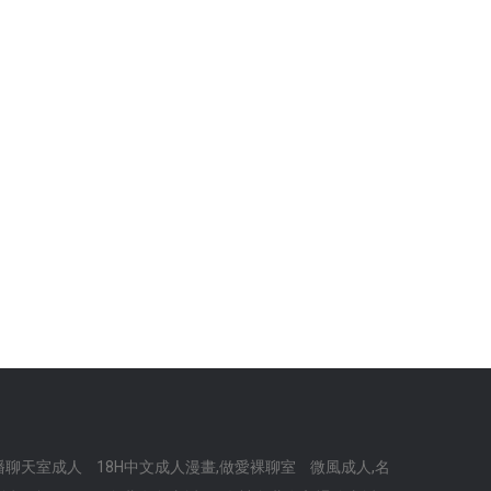
播聊天室成人
18H中文成人漫畫,做愛裸聊室
微風成人,名