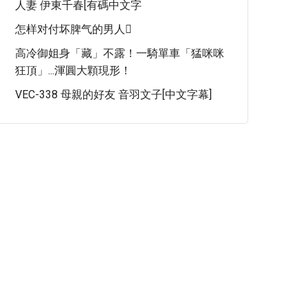
人妻 伊東千春[有碼中文字
怎样对付坏脾气的男人
高冷御姐身「藏」不露！一騎單車「猛咪咪
狂頂」...渾圓大顆現形！
VEC-338 母親的好友 音羽文子[中文字幕]