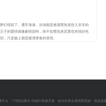
夢幻情節了。通常海邊、泳池都是會讓雙魚座想入非非的
王子的愛情偶像劇情節時，殊不知雙魚座其實也有很好色
別，只是臉上都是癡漢懷春的喜悅。
直播平台
173視訊聊天-同城午夜聊天室
色內衣秀全透明秀視頻
視頻直