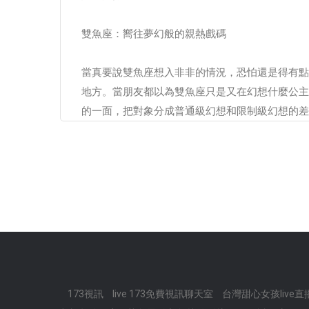
雙魚座：嚮往夢幻般的親熱戲碼
當真要說雙魚座想入非非的情況，恐怕還是得有點
地方。當朋友都以為雙魚座只是又在幻想什麼公主
的一面，把對象分成普通級幻想和限制級幻想的差
173視訊
live 173免費視訊聊天室
台灣甜心女孩live