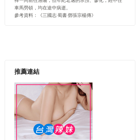
禪一同前往洛陽，但年紀老邁的宗預、廖化，經不住
車馬勞頓，均在途中病逝。
參考資料：《三國志·蜀書·鄧張宗楊傳》
推薦連結