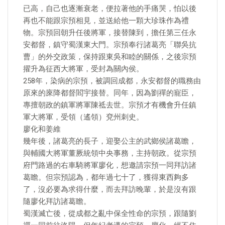
已高，自己也逐漸衰老，便拉著他的手痛哭，怕以後
再也不能跟宗預相見，並送給他一顆大珍珠作為禮
物。宗預回朝升任後將軍，接替陳到，擔任第三任永
安都督，鎮守蜀漢東大門。宗預奉行諸葛亮「聯吳抗
曹」的外交政策，保持跟東吳和睦的關係，之後宗預
擢升為征西大將軍，受封為關內侯。
258年，染病的宗預，被調回成都，永安都督的職務由
原來的庲降都督閻宇接替。同年，因為劉禪的寵臣，
專擅朝政的鎮軍將軍陳祗去世。宗預才有機會升任鎮
軍大將軍，受領（遙領）兗州刺史。
廖化和姜維
幾年後，諸葛亮的長子，迎娶公主的武鄉侯諸葛瞻，
與輔國大將軍董厥統領中央事務，主持朝政。從宗預
府門路過的右車騎將軍廖化，想邀請宗預一同拜訪諸
葛瞻。但宗預認為，都年過七十了，獲得東西夠多
了，沒必要為求得什麼，而去拜訪晚輩，於是沒有跟
隨廖化拜訪諸葛瞻。
蜀漢滅亡後，從成都之亂中保全性命的宗預，跟隨劉