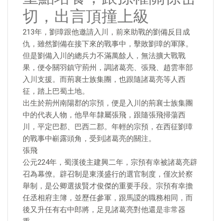
切，出言頂撞上級
213年，劉璋跟他邀請入川，前來助戰的劉備反目成
仇，雖然劉備在接下來的戰事中，擊敗劉璋的軍隊。
但是劉備入川的總兵力不滿萬餘人，無法擴大戰戰
果，便令關羽鎮守荊州，調諸葛亮、張飛、趙雲率部
入川支援。而荊襄士族集團，也跟隨諸葛亮等人西
征，踏上巴蜀土地。
出生於荊州南陽郡的宗預，便是入川的荊襄士族集團
中的代表人物，他早年隸屬張飛，跟隨張飛掃蕩西
川，平定巴郡、巴西二郡。年輕的宗預，在西征劉璋
的戰事中嶄露頭角，受到諸葛亮的關注。
張飛
公元224年，蜀漢後主建興二年，宗預有幸被諸葛亮辟
召為幕僚。辟召制是東漢盛行的選官制度，僅次於察
舉制，是公卿選拔賢才俊傑的重要手段。宗預有幸擔
任丞相府主簿，並歷任參軍，跟馬謖的職務相同，而
後又升任有右中郎將，足見諸葛亮對他還是非常器