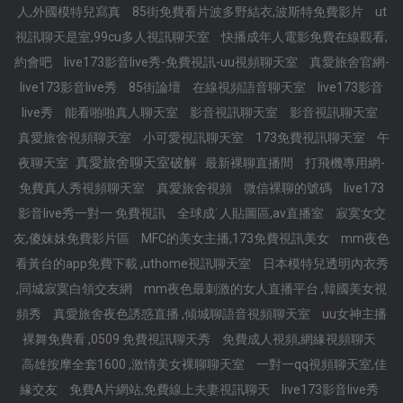
人,外國模特兒寫真
85街免費看片波多野結衣,波斯特免費影片
ut
視訊聊天是室,99cu多人視訊聊天室
快播成年人電影免費在線觀看,
約會吧
live173影音live秀-免費視訊-uu視頻聊天室
真愛旅舍官網-
live173影音live秀
85街論壇
在線視頻語音聊天室
live173影音
live秀
能看啪啪真人聊天室
影音視訊聊天室
影音視訊聊天室
真愛旅舍視頻聊天室
小可愛視訊聊天室
173免費視訊聊天室
午
真愛旅舍聊天室破解
夜聊天室
最新裸聊直播間
打飛機專用網-
免費真人秀視頻聊天室
真愛旅舍視頻
微信裸聊的號碼
live173
影音live秀一對一 免費視訊
全球成˙人貼圖區,av直播室
寂寞女交
友,傻妹妺免費影片區
MFC的美女主播,173免費視訊美女
mm夜色
看黃台的app免費下載 ,uthome視訊聊天室
日本模特兒透明內衣秀
,同城寂寞白領交友網
mm夜色最刺激的女人直播平台 ,韓國美女視
頻秀
真愛旅舍夜色誘惑直播 ,傾城聊語音視頻聊天室
uu女神主播
裸舞免費看 ,0509 免費視訊聊天秀
免費成人視頻,網緣視頻聊天
高雄按摩全套1600 ,激情美女裸聊聊天室
一對一qq視頻聊天室,佳
緣交友
免費A片網站,免費線上夫妻視訊聊天
live173影音live秀