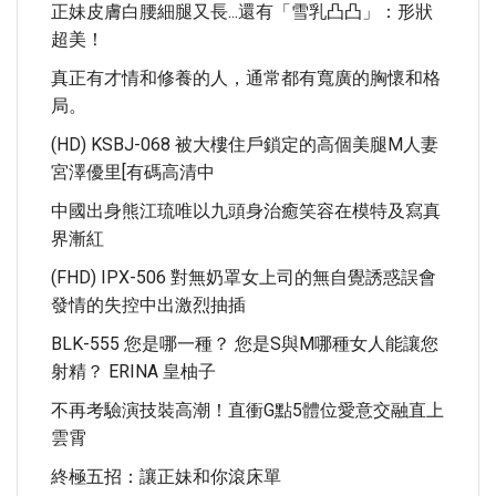
正妹皮膚白腰細腿又長...還有「雪乳凸凸」：形狀
超美！
真正有才情和修養的人，通常都有寬廣的胸懷和格
局。
(HD) KSBJ-068 被大樓住戶鎖定的高個美腿M人妻
宮澤優里[有碼高清中
中國出身熊江琉唯以九頭身治癒笑容在模特及寫真
界漸紅
(FHD) IPX-506 對無奶罩女上司的無自覺誘惑誤會
發情的失控中出激烈抽插
BLK-555 您是哪一種？ 您是S與M哪種女人能讓您
射精？ ERINA 皇柚子
不再考驗演技裝高潮！直衝G點5體位愛意交融直上
雲霄
終極五招：讓正妹和你滾床單