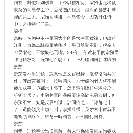
回答，對他特別讚賞，下令以禮相待。宗預也是出使
東吳的蜀漢使臣中，受禮遇的程度，僅次於鄧芝和費
禕的第三人。宗預回朝後，不辱使命，因功升任侍
中，之後轉任尚書。
孫權
當時，在朝中主持軍國大事的是大將軍費禕，但出鎮
江州，身為車騎將軍的鄧芝，平日桀驁不馴，很多人
都畏懼他，不敢於他鬥嘴。247年，年逾花甲的宗預受
拜屯騎校尉（統領七百騎士），正巧碰到回朝述職的
鄧芝。
鄧芝看不起宗預，認為他是文官出身，沒資格領兵打
仗，便出言諷刺：「按照禮法，六十歲的老人就不能
參加戎事，你都六十多了，怎麼還能擔任屯騎校尉，
統領士兵？」車騎將軍的品級要遠高於屯騎校尉，但
宗預不甘，於是反唇相譏，詰問鄧芝：「你都七十
了，還能領兵出鎮江州，掌握兵權，我才六十歲就不
能統領軍隊？」鄧芝一時語塞，不知如何回答。
鄧芝
同年，宗預奉命出使東吳，吳大帝孫權看到宗預春秋