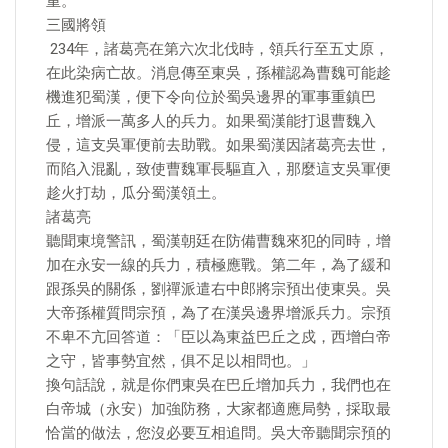
重。
三國將領
​ 234年，諸葛亮在第六次北伐時，領兵行至五丈原，
在此染病亡故。消息傳至東吳，孫權認為曹魏可能趁
機進犯蜀漢，便下令向位於蜀吳邊界的軍事重鎮巴
丘，增派一萬多人的兵力。如果蜀漢能打退曹魏入
侵，這支吳軍便前去助戰。如果蜀漢因諸葛亮去世，
而陷入混亂，致使曹魏軍長驅直入，那麼這支吳軍便
趁火打劫，瓜分蜀漢領土。
諸葛亮
聽聞東境警訊，蜀漢朝廷在防備曹魏來犯的同時，增
加在永安一線的兵力，積極應戰。第二年，為了緩和
跟孫吳的關係，劉禪派遣右中郎將宗預出使東吳。吳
大帝孫權質問宗預，為了在漢吳邊界增派兵力。宗預
不卑不亢回答道：「臣以為東益巴丘之戍，西增白帝
之守，皆事勢宜然，俱不足以相問也。」
換句話說，就是你們東吳在巴丘增加兵力，我們也在
白帝城（永安）加強防務，大家都適應局勢，採取最
恰當的做法，您沒必要互相追問。吳大帝聽聞宗預的