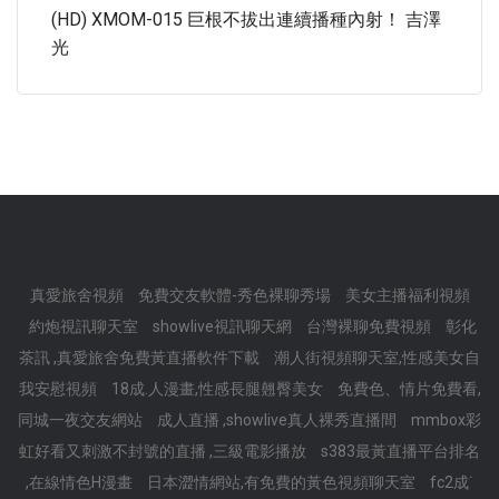
(HD) XMOM-015 巨根不拔出連續播種內射！ 吉澤
光
真愛旅舍視頻
免費交友軟體-秀色裸聊秀場
美女主播福利視頻
約炮視訊聊天室
showlive視訊聊天網
台灣裸聊免費視頻
彰化
茶訊 ,真愛旅舍免費黃直播軟件下載
潮人街視頻聊天室,性感美女自
我安慰視頻
18成.人漫畫,性感長腿翹臀美女
免費色、情片免費看,
同城一夜交友網站
成人直播 ,showlive真人裸秀直播間
mmbox彩
虹好看又刺激不封號的直播 ,三級電影播放
s383最黃直播平台排名
,在線情色H漫畫
日本澀情網站,有免費的黃色視頻聊天室
fc2成˙